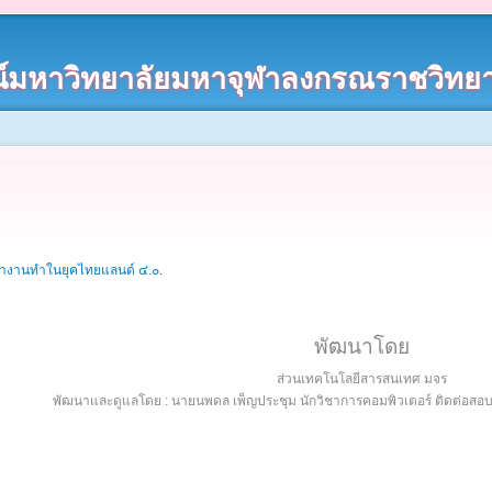
์มหาวิทยาลัยมหาจุฬาลงกรณราชวิทยา
หางานทำในยุคไทยแลนด์ ๔.๐
.
พัฒนาโดย
ส่วนเทคโนโลยีสารสนเทศ มจร
พัฒนาและดูแลโดย : นายนพดล เพ็ญประชุม นักวิชาการคอมพิวเตอร์ ติดต่อส