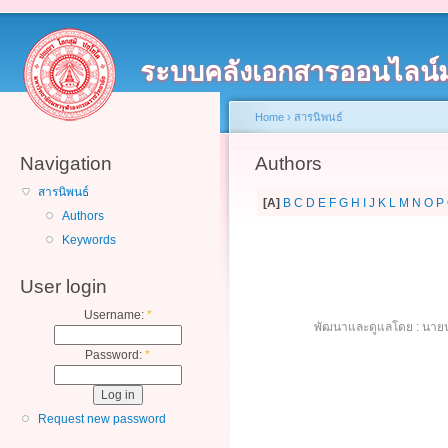
ระบบคลังเอกสารออนไลน์
Home
›
สารนิพนธ์
Navigation
Authors
สารนิพนธ์
[A]
B
C
D
E
F
G
H
I
J
K
L
M
N
O
P
Authors
Keywords
User login
Username:
*
พัฒนาและดูแลโดย : นายน
Password:
*
Request new password