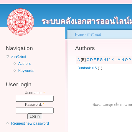
ระบบคลังเอกสารออนไลน์
Home
›
สารนิพนธ์
Navigation
Authors
สารนิพนธ์
A
[B]
C
D
E
F
G
H
I
J
K
L
M
N
O
P
Authors
Buntoakul S
(1)
Keywords
User login
Username:
*
Password:
*
พัฒนาและดูแลโดย : นายน
Request new password