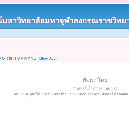
์มหาวิทยาลัยมหาจุฬาลงกรณราชวิทยา
P
Q
R
[S]
T
U
V
W
X
Y
Z
[
Show ALL
]
พัฒนาโดย
ส่วนเทคโนโลยีสารสนเทศ มจร
พัฒนาและดูแลโดย : นายนพดล เพ็ญประชุม นักวิชาการคอมพิวเตอร์ ติดต่อส