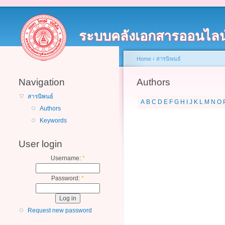
ระบบคลังเอกสารออนไลน
Home
›
สารนิพนธ์
Navigation
Authors
สารนิพนธ์
A
B
C
D
E
F
G
H
I
J
K
L
M
N
O
Authors
Keywords
User login
Username:
*
Password:
*
Request new password