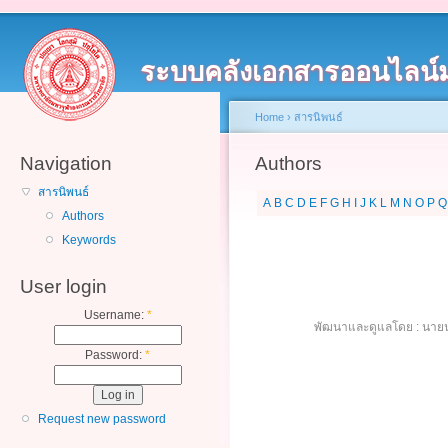
ระบบคลังเอกสารออนไลน์
Home
›
สารนิพนธ์
Navigation
Authors
สารนิพนธ์
A
B
C
D
E
F
G
H
I
J
K
L
M
N
O
P
Q
Authors
Keywords
User login
Username:
*
พัฒนาและดูแลโดย : นายน
Password:
*
Request new password