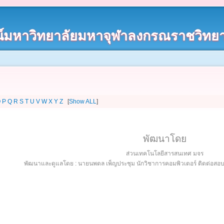
์มหาวิทยาลัยมหาจุฬาลงกรณราชวิทยา
O
P
Q
R
S
T
U
V
W
X
Y
Z
[
Show ALL
]
พัฒนาโดย
ส่วนเทคโนโลยีสารสนเทศ มจร
พัฒนาและดูแลโดย : นายนพดล เพ็ญประชุม นักวิชาการคอมพิวเตอร์ ติดต่อส