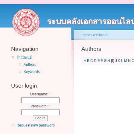
ระบบคลังเอกสารออนไลน
Home
›
สารนิพนธ์
Navigation
Authors
สารนิพนธ์
A
B
C
D
E
F
G
H
[I]
J
K
L
M
N
Authors
Keywords
User login
Username:
*
Password:
*
Request new password