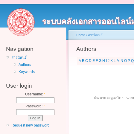
ระบบคลังเอกสารออนไลน์
Home
›
สารนิพนธ์
Navigation
Authors
สารนิพนธ์
A
B
C
D
E
F
G
H
I
J
K
L
M
N
O
P
Q
Authors
Keywords
User login
Username:
*
พัฒนาและดูแลโดย : นายน
Password:
*
Request new password